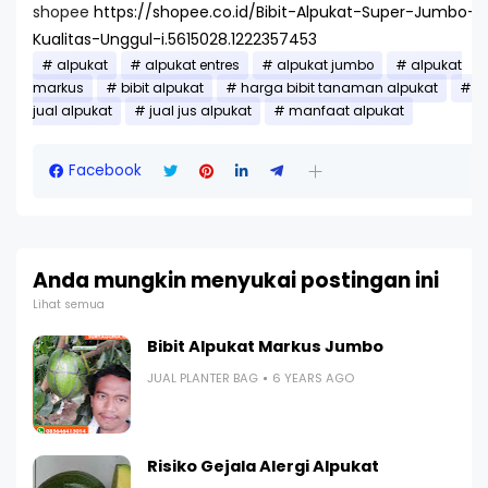
shopee
https://shopee.co.id/Bibit-Alpukat-Super-Jumbo-
Kualitas-Unggul-i.5615028.1222357453
alpukat
alpukat entres
alpukat jumbo
alpukat
markus
bibit alpukat
harga bibit tanaman alpukat
jual alpukat
jual jus alpukat
manfaat alpukat
Facebook
Anda mungkin menyukai postingan ini
Lihat semua
Bibit Alpukat Markus Jumbo
JUAL PLANTER BAG
6 YEARS AGO
Risiko Gejala Alergi Alpukat