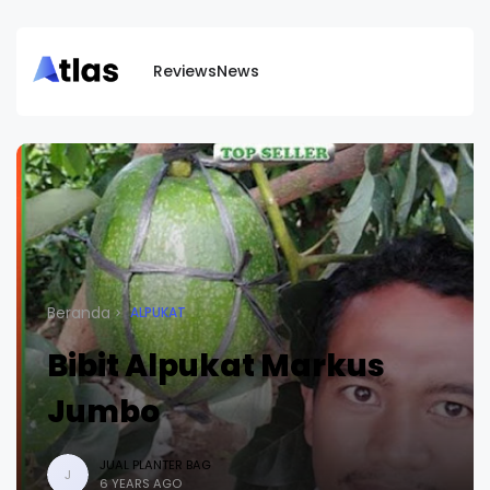
Reviews
News
Beranda
ALPUKAT
Bibit Alpukat Markus
Jumbo
JUAL PLANTER BAG
J
6 YEARS AGO