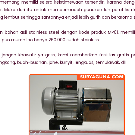
emang memilki selera keistimewaan tersendiri, karena de
. Maka dari itu untuk mempermudah gunakan lah parut listri
g lembut sehingga santannya enjadi lebih gurih dan beraroma 
ahan asli stainless steel dengan kode produk MP01, memiliki 
pun murah loo hanya 260.000 sudah stainless.
jangan khawatir ya gess, kami memberikan fasilitas gratis p
ngkong, buah-buahan, jahe, kunyit, lengkuas, temulawak, dll