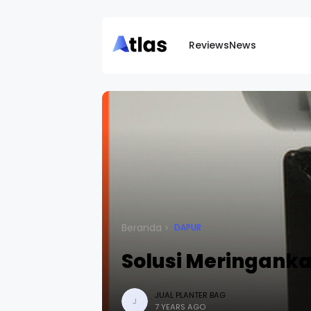
Reviews
News
Beranda
DAPUR
Solusi Meringanka
JUAL PLANTER BAG
J
7 YEARS AGO