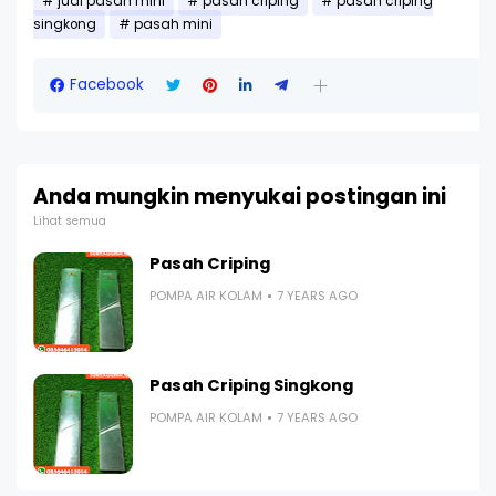
jual pasah mini
pasah criping
pasah criping
singkong
pasah mini
Facebook
Anda mungkin menyukai postingan ini
Lihat semua
Pasah Criping
POMPA AIR KOLAM
7 YEARS AGO
Pasah Criping Singkong
POMPA AIR KOLAM
7 YEARS AGO