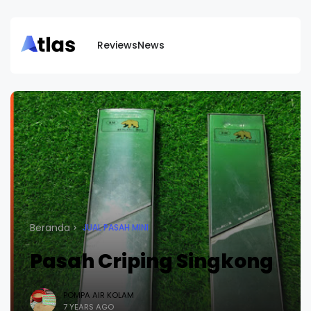
Reviews
News
Beranda
JUAL PASAH MINI
Pasah Criping Singkong
POMPA AIR KOLAM
7 YEARS AGO