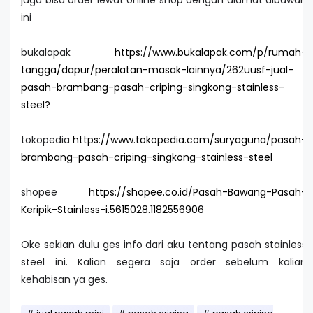
juga bisa order lewat online shop dengan alamat dibawah
ini
bukalapak
https://www.bukalapak.com/p/rumah-
tangga/dapur/peralatan-masak-lainnya/262uusf-jual-
pasah-brambang-pasah-criping-singkong-stainless-
steel?
tokopedia
https://www.tokopedia.com/suryaguna/pasah-
brambang-pasah-criping-singkong-stainless-steel
shopee
https://shopee.co.id/Pasah-Bawang-Pasah-
Keripik-Stainless-i.5615028.1182556906
Oke sekian dulu ges info dari aku tentang pasah stainless
steel ini. Kalian segera saja order sebelum kalian
kehabisan ya ges.