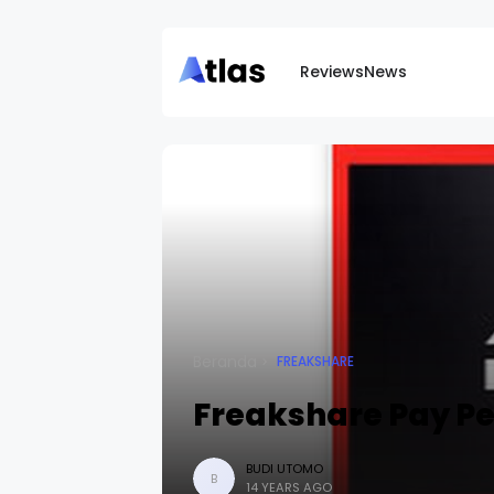
Reviews
News
Beranda
FREAKSHARE
Freakshare Pay Pe
BUDI UTOMO
B
14 YEARS AGO