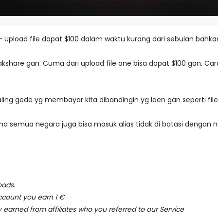
 Upload file dapat $100 dalam waktu kurang dari sebulan bahkan 
reakshare gan. Cuma dari upload file ane bisa dapat $100 gan.
ling gede yg membayar kita dibandingin yg laen gan seperti file
na semua negara juga bisa masuk alias tidak di batasi denga
oads.
ccount you earn 1 €
arned from affiliates who you referred to our Service