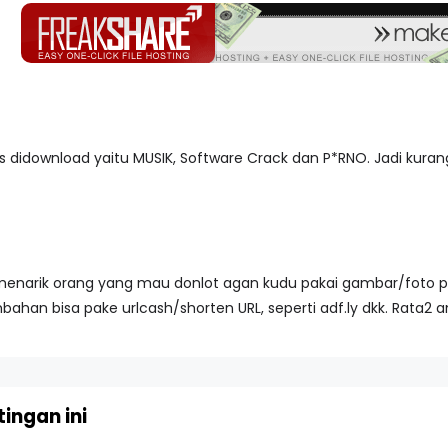
ris didownload yaitu MUSIK, Software Crack dan P*RNO. Jadi kuran
 menarik orang yang mau donlot agan kudu pakai gambar/foto p
ahan bisa pake urlcash/shorten URL, seperti adf.ly dkk. Rata2 
ingan ini