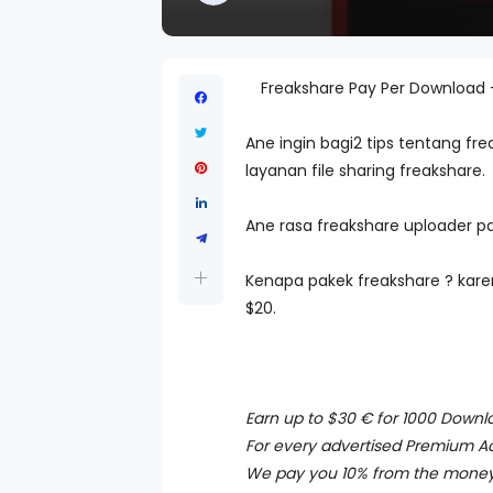
Freakshare Pay Per Download -
Ane ingin bagi2 tips tentang f
layanan file sharing freakshare.
Ane rasa freakshare uploader pa
Kenapa pakek freakshare ? kare
$20.
Earn up to $30 € for 1000 Downl
For every advertised Premium A
We pay you 10% from the money e