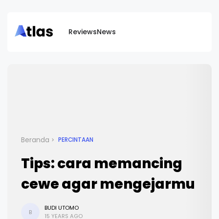
Reviews
News
Beranda
PERCINTAAN
Tips: cara memancing
cewe agar mengejarmu
BUDI UTOMO
B
15 YEARS AGO