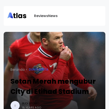
Reviews
News
Beranda
DUNIA BERITA
Setan Merah mengubur
City di Etihad Stadium
BUDI UTOMO
B
15 YEARS AGO