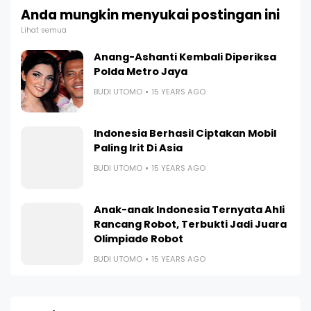
Anda mungkin menyukai postingan ini
Lihat semua
Anang-Ashanti Kembali Diperiksa
Polda Metro Jaya
BUDI UTOMO
15 YEARS AGO
Indonesia Berhasil Ciptakan Mobil
Paling Irit Di Asia
BUDI UTOMO
15 YEARS AGO
Anak-anak Indonesia Ternyata Ahli
Rancang Robot, Terbukti Jadi Juara
Olimpiade Robot
BUDI UTOMO
15 YEARS AGO