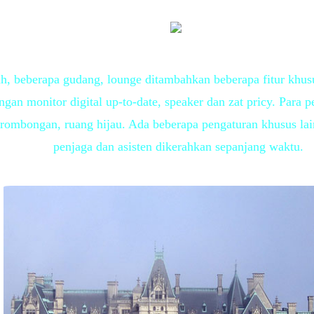
dah, beberapa gudang, lounge ditambahkan beberapa fitur k
ngan monitor digital up-to-date, speaker dan zat pricy. Par
 rombongan, ruang hijau. Ada beberapa pengaturan khusus la
penjaga dan asisten dikerahkan sepanjang waktu.