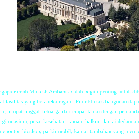
engapa rumah Mukesh Ambani adalah begitu penting untuk di
al fasilitas yang beraneka ragam. Fitur khusus bangunan dapat
ahan, tempat tinggal keluarga dari empat lantai dengan peman
 gimnasium, pusat kesehatan, taman, balkon, lantai dedaunan,
menonton bioskop, parkir mobil, kamar tambahan yang membu