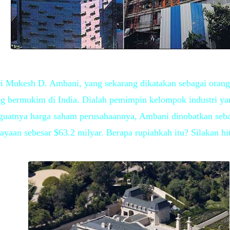
i Mukesh D. Ambani, yang sekarang dikatakan sebagai orang 
g bermukim di India. Dialah pemimpin kelompok industri ya
nguatnya harga saham perusahaannya, Ambani dinobatkan seba
ayaan sebesar $63.2 milyar. Berapa rupiahkah itu? Silakan hit