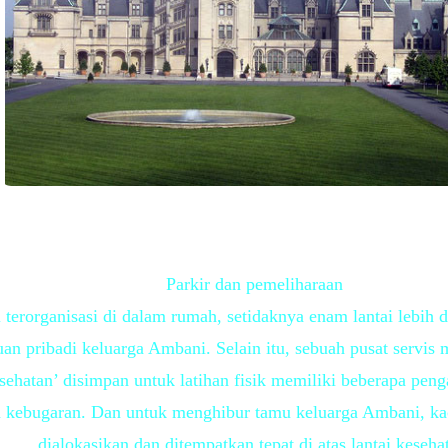
Parkir dan pemeliharaan
terorganisasi di dalam rumah, setidaknya enam lantai lebih 
an pribadi keluarga Ambani. Selain itu, sebuah pusat servis m
sehatan’ disimpan untuk latihan fisik memiliki beberapa peng
an kebugaran. Dan untuk menghibur tamu keluarga Ambani, kac
dialokasikan dan ditempatkan tepat di atas lantai keseha