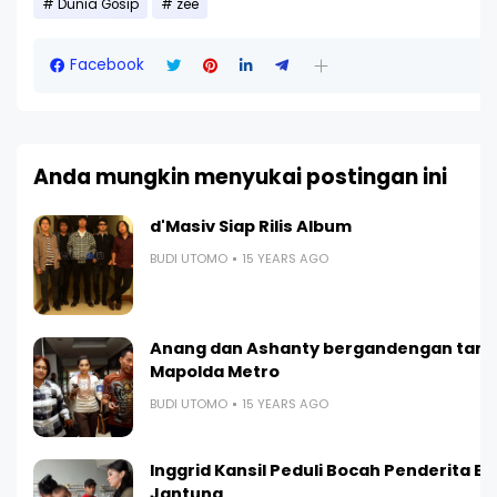
Dunia Gosip
zee
Facebook
Anda mungkin menyukai postingan ini
d'Masiv Siap Rilis Album
BUDI UTOMO
15 YEARS AGO
Anang dan Ashanty bergandengan tang
Mapolda Metro
BUDI UTOMO
15 YEARS AGO
Inggrid Kansil Peduli Bocah Penderita B
Jantung