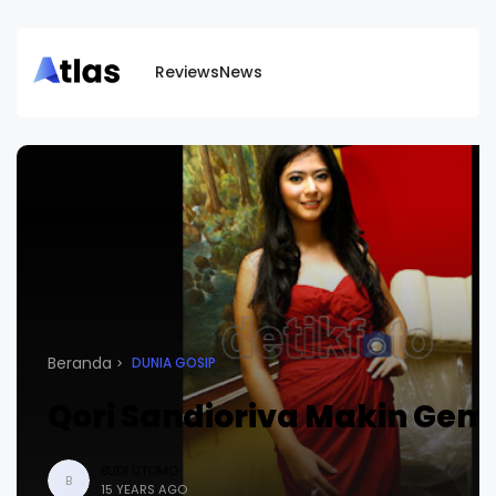
Reviews
News
Beranda
DUNIA GOSIP
Qori Sandioriva Makin Gem
BUDI UTOMO
B
15 YEARS AGO