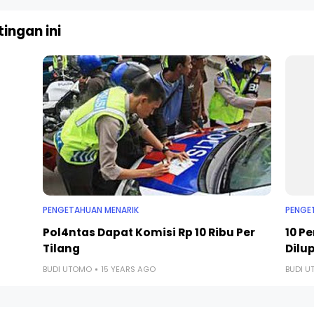
ingan ini
PENGETAHUAN MENARIK
PENGE
Pol4ntas Dapat Komisi Rp 10 Ribu Per
10 P
Tilang
Dilu
BUDI UTOMO
15 YEARS AGO
BUDI 