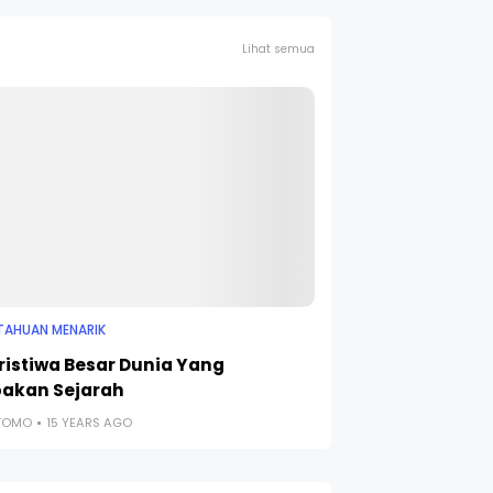
Lihat semua
TAHUAN MENARIK
eristiwa Besar Dunia Yang
pakan Sejarah
UTOMO
15 YEARS AGO