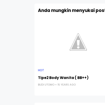
Anda mungkin menyukai post
HOT
Tipe2 Body Wanita ( BB++)
BUDI UTOMO
15 YEARS AGO