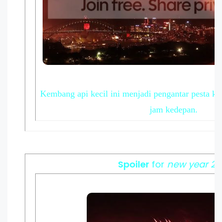
Kembang api kecil ini menjadi pengantar pesta k
jam kedepan.
Spoiler
for
new year 20