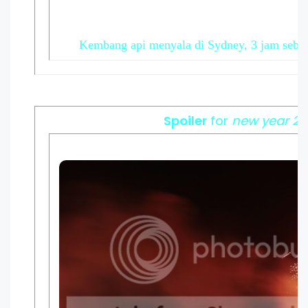
Kembang api menyala di Sydney, 3 jam sebel
Spoiler
for
new year 20