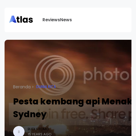
Reviews
News
Beranda
DUNIA KITA
Pesta kembang api Menakj
Sydney
BUDI UTOMO
B
15 YEARS AGO