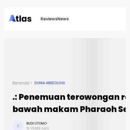
Reviews
News
Beranda
DUNIA ARKEOLOGI
.: Penemuan terowongan ra
bawah makam Pharaoh Seti I
BUDI UTOMO
B
15 YEARS AGO