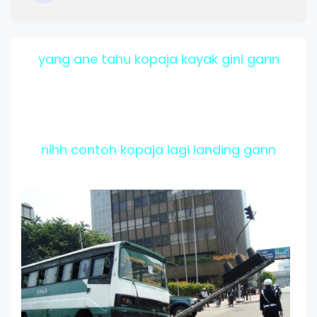
yang ane tahu kopaja kayak gini gann
nihh contoh kopaja lagi landing gann