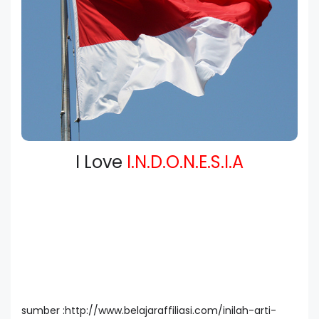
I Love
I.N.D.O.N.E.S.I.A
sumber :http://www.belajaraffiliasi.com/inilah-arti-