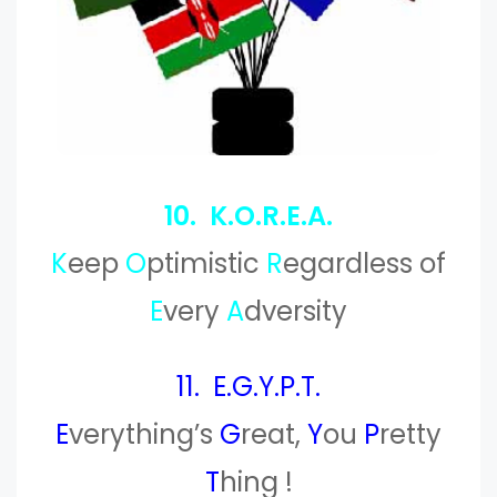
10. K.O.R.E.A.
K
eep
O
ptimistic
R
egardless of
E
very
A
dversity
11. E.G.Y.P.T.
E
verything’s
G
reat,
Y
ou
P
retty
T
hing !