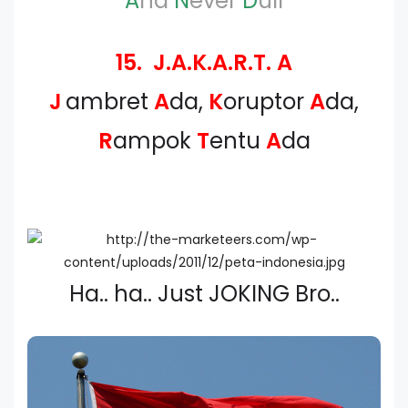
A
nd
N
ever
D
ull
15. J.A.K.A.R.T. A
J
ambret
A
da,
K
oruptor
A
da,
R
ampok
T
entu
A
da
Ha.. ha.. Just JOKING Bro..