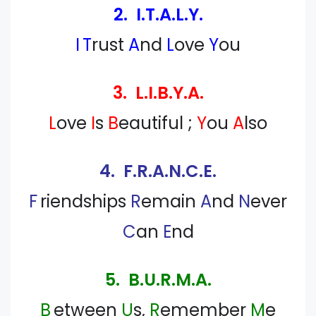
2. I.T.A.L.Y.
I
T
rust
A
nd
L
ove
Y
ou
3. L.I.B.Y.A.
L
ove
I
s
B
eautiful ;
Y
ou
A
lso
4. F.R.A.N.C.E.
F
riendships
R
emain
A
nd
N
ever
C
an
E
nd
5. B.U.R.M.A.
B
etween
U
s,
R
emember
M
e