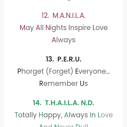
12. M.A.N.I.L.A.
M
ay
A
ll
N
ights
I
nspire
L
ove
A
lways
13. P.E.R.U.
P
horget (Forget)
E
veryone…
R
emember
U
s
14. T.H.A.I.L.A. N.D.
T
otally
H
appy,
A
lways
I
n
L
ove