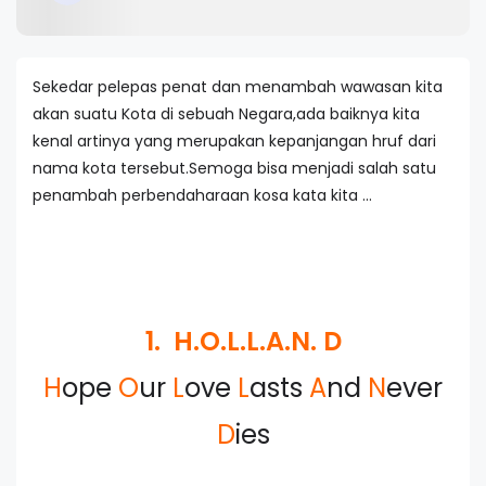
Sekedar pelepas penat dan menambah wawasan kita
akan suatu Kota di sebuah Negara,ada baiknya kita
kenal artinya yang merupakan kepanjangan hruf dari
nama kota tersebut.Semoga bisa menjadi salah satu
penambah perbendaharaan kosa kata kita ...
1. H.O.L.L.A.N. D
H
ope
O
ur
L
ove
L
asts
A
nd
N
ever
D
ies