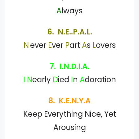
A
lways
6. N.E..P.A.L.
N
ever
E
ver
P
art
A
s
L
overs
7. I.N.D.I.A.
I
N
early
D
ied
I
n
A
doration
8. K.E.N.Y.A
Keep Everything Nice, Yet
Arousing