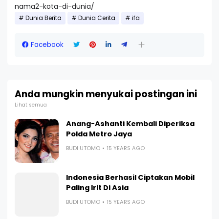
nama2-kota-di-dunia/
Dunia Berita
Dunia Cerita
ifa
Facebook
Anda mungkin menyukai postingan ini
Lihat semua
Anang-Ashanti Kembali Diperiksa
Polda Metro Jaya
BUDI UTOMO
15 YEARS AGO
Indonesia Berhasil Ciptakan Mobil
Paling Irit Di Asia
BUDI UTOMO
15 YEARS AGO