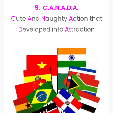
9. C.A.N.A.D.A.
C
ute
A
nd
N
aughty
A
ction
that
D
eveloped into
A
ttraction