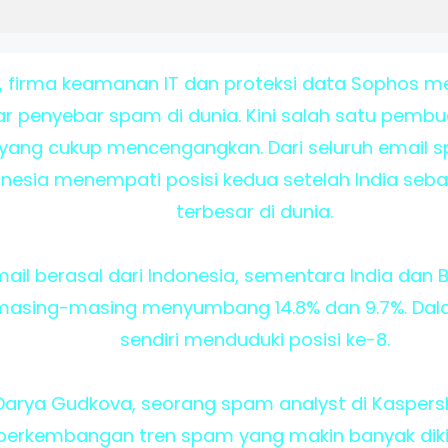
, firma keamanan IT dan proteksi data Sophos me
r penyebar spam di dunia. Kini salah satu pembua
a yang cukup mencengangkan. Dari seluruh email 
onesia menempati posisi kedua setelah India se
terbesar di dunia.
email berasal dari Indonesia, sementara India dan
i masing-masing menyumbang 14.8% dan 9.7%. Dal
sendiri menduduki posisi ke-8.
P, Darya Gudkova, seorang spam analyst di Kasper
 perkembangan tren spam yang makin banyak dikir