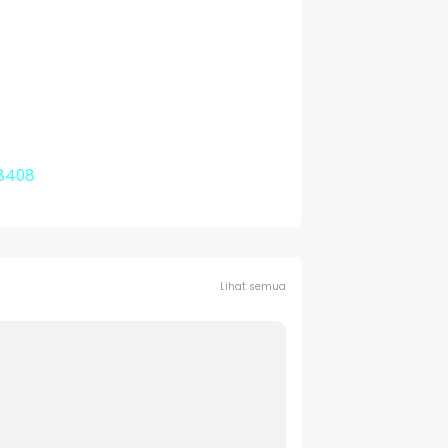
58408
Lihat semua