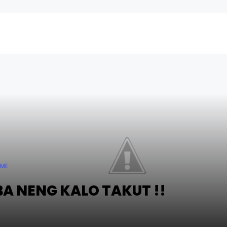
EME
A NENG KALO TAKUT !!