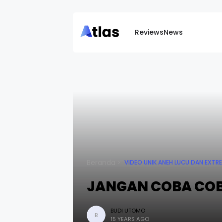
Reviews
News
Beranda
VIDEO UNIK ANEH LUCU DAN EXTR
JANGAN COBA COB
BUDI UTOMO
B
15 YEARS AGO