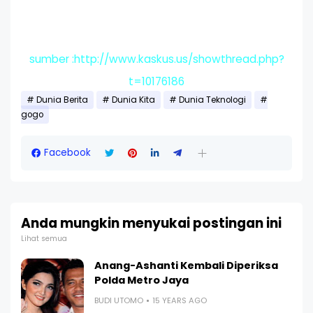
sumber :http://www.kaskus.us/showthread.php?
t=10176186
Dunia Berita
Dunia Kita
Dunia Teknologi
gogo
Facebook
Anda mungkin menyukai postingan ini
Lihat semua
Anang-Ashanti Kembali Diperiksa
Polda Metro Jaya
BUDI UTOMO
15 YEARS AGO