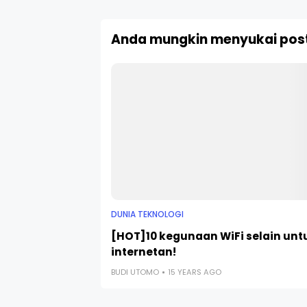
Anda mungkin menyukai post
DUNIA TEKNOLOGI
[HOT]10 kegunaan WiFi selain unt
internetan!
BUDI UTOMO
15 YEARS AGO