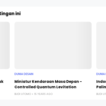
ingan ini
DUNIA DESAIN
DUNIA 
uk
Miniatur Kendaraan Masa Depan -
Indo
Controlled Quantum Levitation
Palin
BUDI UTOMO
15 YEARS AGO
BUDI 