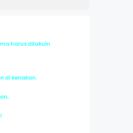
ama harus dilakuin
 di kenakan.
ian,
!