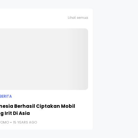
Lihat semua
BERITA
nesia Berhasil Ciptakan Mobil
g Irit Di Asia
UTOMO
15 YEARS AGO