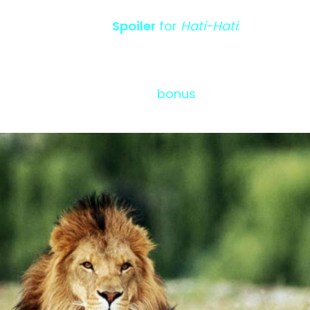
Spoiler
for
Hati-Hati
:
bonus