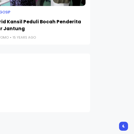
 GOSIP
rid Kansil Peduli Bocah Penderita
r Jantung
UTOMO
15 YEARS AGO