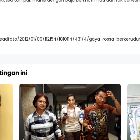
Rossa tampak manis dengan baju bermotif hati dan rok berwar
readfoto/2012/01/09/112154/1810114/431/4/gaya-rossa-berkerud
ingan ini