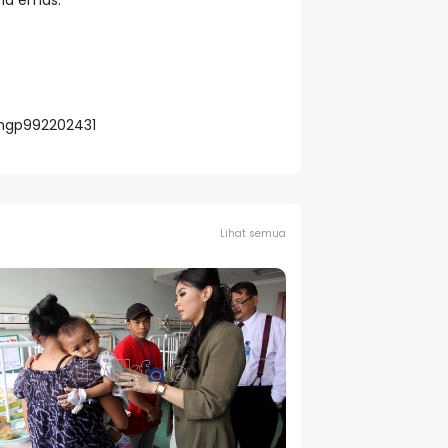
na emas.
ungp992202431
Lihat semua