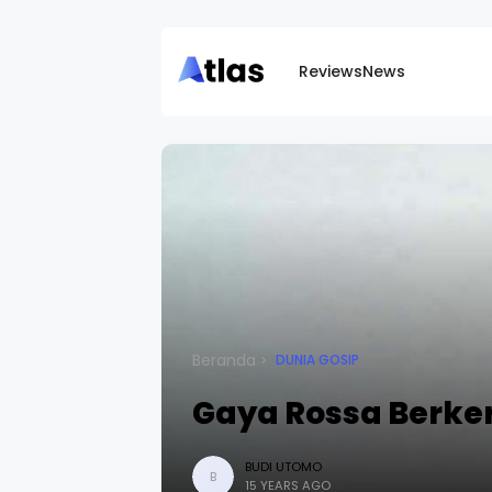
Reviews
News
Beranda
DUNIA GOSIP
Gaya Rossa Berke
BUDI UTOMO
B
15 YEARS AGO