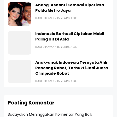
Anang-Ashanti Kembali Diperiksa
Polda Metro Jaya
BUDI UTOMO
15 YEARS AGO
Indonesia Berhasil Ciptakan Mobil
Paling Irit Di Asia
BUDI UTOMO
15 YEARS AGO
Anak-anak Indonesia Ternyata Ahli
Rancang Robot, Terbukti Jadi Juara
Olimpiade Robot
BUDI UTOMO
15 YEARS AGO
Posting Komentar
Budayakan Meninggalkan Komentar Yang Baik