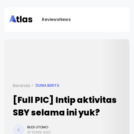
Reviews
News
Beranda
DUNIA BERITA
[Full PIC] Intip aktivitas
SBY selama ini yuk?
BUDI UTOMO
B
15 YEARS AGO