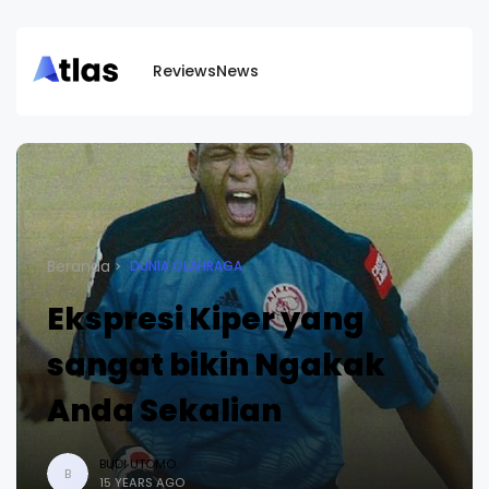
Reviews
News
Beranda
DUNIA OLAHRAGA
Ekspresi Kiper yang
sangat bikin Ngakak
Anda Sekalian
BUDI UTOMO
B
15 YEARS AGO