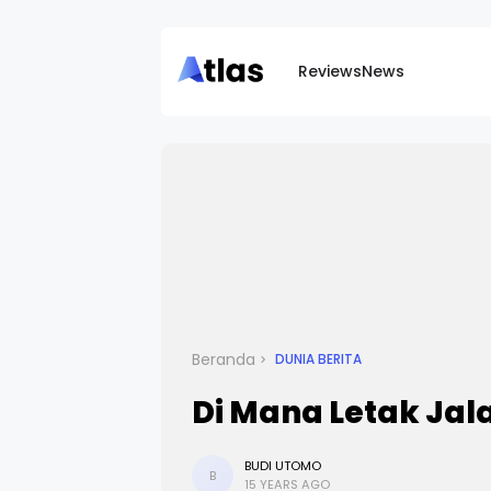
Reviews
News
Beranda
DUNIA BERITA
Di Mana Letak Jal
BUDI UTOMO
B
15 YEARS AGO