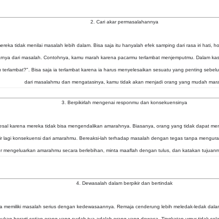
2. Cari akar permasalahannya
eka tidak menilai masalah lebih dalam. Bisa saja itu hanyalah efek samping dari rasa iri hati, h
nya dari masalah. Contohnya, kamu marah karena pacarmu terlambat menjemputmu. Dalam kasus
erlambat?". Bisa saja ia terlambat karena ia harus menyelesaikan sesuatu yang penting seb
dari masalahmu dan mengatasinya, kamu tidak akan menjadi orang yang mudah mar
3. Berpikirlah mengenai responmu dan konsekuensinya
yesal karena mereka tidak bisa mengendalikan amarahnya. Biasanya, orang yang tidak dapat m
Pikir lagi konsekuensi dari amarahmu. Bereaksi-lah terhadap masalah dengan tegas tanpa mengura
jur mengeluarkan amarahmu secara berlebihan, minta maaflah dengan tulus, dan katakan tujua
4. Dewasalah dalam berpikir dan bertindak
 memiliki masalah serius dengan kedewasaannya. Remaja cenderung lebih meledak-ledak dala
i bukan berarti setiap orang yang sudah tua adalah orang yang dewasa. Tingkatan umur tidak s