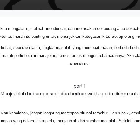
ita mengalami, melihat, mendengar, dan merasakan seseorang atau sesuatu
tertentu, marah itu penting untuk menunjukkan ketegasan kita. Setiap orang me
a hebat, seberapa lama, tingkat masalah yang membuat marah, berbeda-beda 
saat marah perlu belajar manajemen emosi untuk mengontrol amarahnya. Aku 
amarahmu.
part 1
Menjauhlah beberapa saat dan berikan waktu pada dirimu untuk
n kesalahan, jangan langsung merespon situasi tersebut. Lebih baik, ambil
l napas yang dalam. Jika perlu, menjauhlah dari sumber masalah. Setelah kam