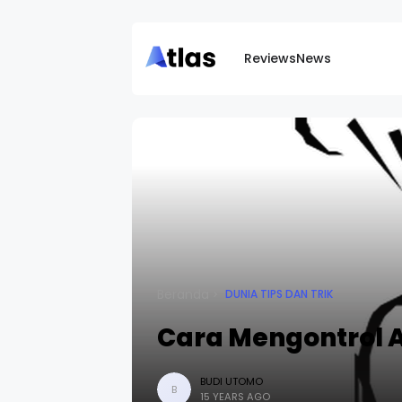
Reviews
News
Beranda
DUNIA TIPS DAN TRIK
Cara Mengontrol
BUDI UTOMO
B
15 YEARS AGO