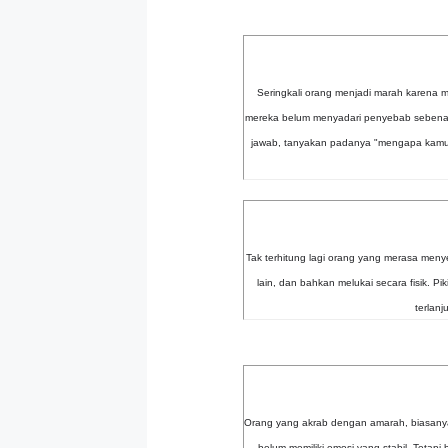
Seringkali orang menjadi marah karena mer
mereka belum menyadari penyebab sebenar
jawab, tanyakan padanya "mengapa kamu t
Tak terhitung lagi orang yang merasa men
lain, dan bahkan melukai secara fisik. 
terlan
Orang yang akrab dengan amarah, biasanya
belum memiliki emosi yang stabil. Tetap