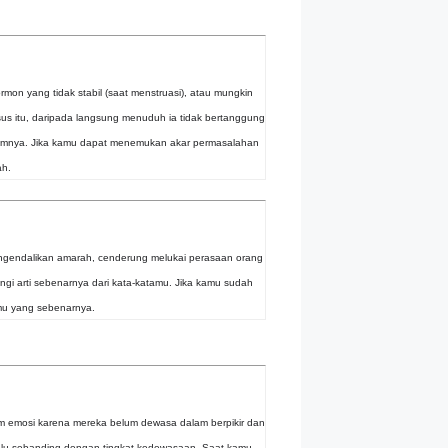
ormon yang tidak stabil (saat menstruasi), atau mungkin
 itu, daripada langsung menuduh ia tidak bertanggung
elumnya. Jika kamu dapat menemukan akar permasalahan
ah.
engendalikan amarah, cenderung melukai perasaan orang
ngi arti sebenarnya dari kata-katamu. Jika kamu sudah
nmu yang sebenarnya.
m emosi karena mereka belum dewasa dalam berpikir dan
elalu sebanding dengan tingkat kedewasaan. Saat kamu