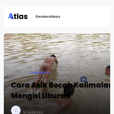
Reviews
News
Beranda
DUNIA BERITA
Cara Asik Bocah Kalimala
Mengisi Liburan
BUDI UTOMO
B
15 YEARS AGO