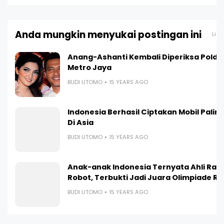
Anda mungkin menyukai postingan ini
Liha
Anang-Ashanti Kembali Diperiksa Polda
Metro Jaya
BUDI UTOMO
15 YEARS AGO
Indonesia Berhasil Ciptakan Mobil Paling 
Di Asia
BUDI UTOMO
15 YEARS AGO
Anak-anak Indonesia Ternyata Ahli Ra
Robot, Terbukti Jadi Juara Olimpiade R
BUDI UTOMO
15 YEARS AGO