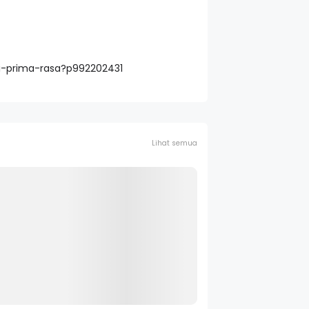
di-prima-rasa?p992202431
Lihat semua