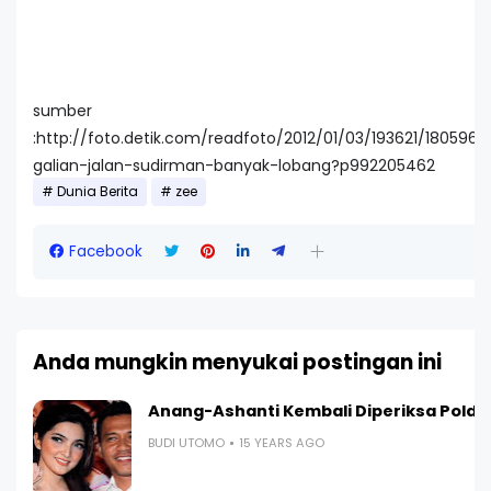
sumber
:http://foto.detik.com/readfoto/2012/01/03/193621/1805960
galian-jalan-sudirman-banyak-lobang?p992205462
Dunia Berita
zee
Facebook
Anda mungkin menyukai postingan ini
Anang-Ashanti Kembali Diperiksa Polda
BUDI UTOMO
15 YEARS AGO