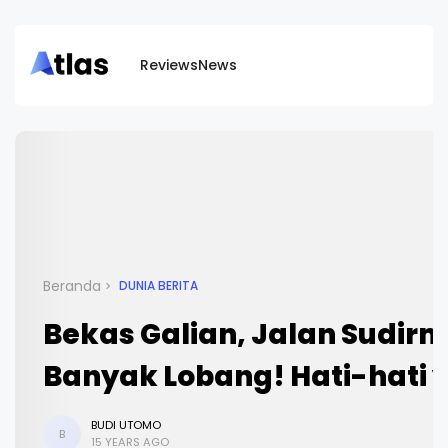
Reviews
News
Beranda
DUNIA BERITA
Bekas Galian, Jalan Sudir
Banyak Lobang! Hati-hati 
BUDI UTOMO
B
15 YEARS AGO