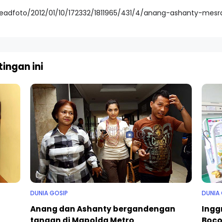
/readfoto/2012/01/10/172332/1811965/431/4/anang-ashanty-mesr
ingan ini
DUNIA GOSIP
DUNIA
Anang dan Ashanty bergandengan
Ingg
tangan di Mapolda Metro
Boco