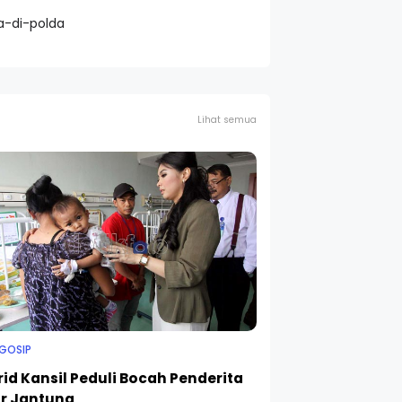
a-di-polda
Lihat semua
 GOSIP
rid Kansil Peduli Bocah Penderita
r Jantung