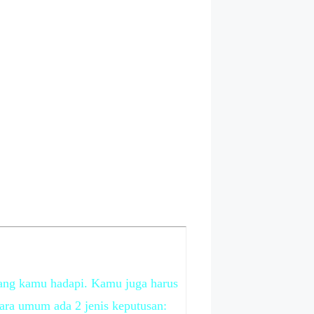
dang kamu hadapi. Kamu juga harus
cara umum ada 2 jenis keputusan: