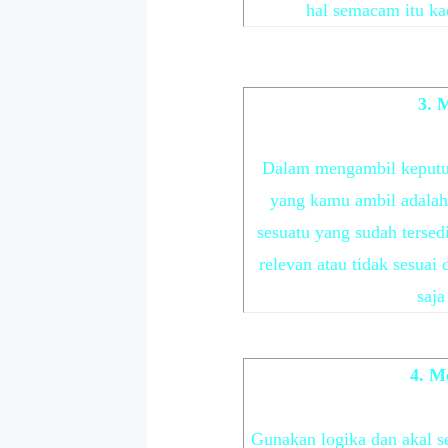
hal semacam itu ka
3. 
Dalam mengambil keputus
yang kamu ambil adalah s
sesuatu yang sudah tersed
relevan atau tidak sesuai 
saja
4. M
Gunakan logika dan akal s