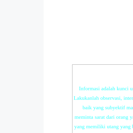
Informasi adalah kunci 
Lakukanlah observasi, inte
baik yang subyektif ma
meminta sarat dari orang 
yang memiliki utang yang b