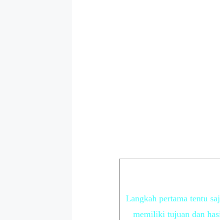
Langkah pertama tentu sa
memiliki tujuan dan has