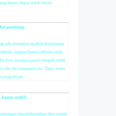
ang kamu dapat tidak benar.
dut pandang
 ada terutama apabila keputusan
erbeda, jangan batasi dirimu oleh
the-box awalnya pasti tampak tidak
ri ide-ide semacam itu. Tapi, tentu
t yang benar.
an kamu ambil
untungan dan kelemahan dari setiap