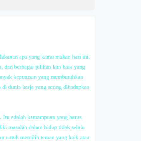
Makanan apa yang kamu makan hari ini,
, dan berbagai pilihan lain baik yang
 banyak keputusan yang membutuhkan
 di dunia kerja yang sering dihadapkan
. Itu adalah kemampuan yang harus
iki masalah dalam hidup tidak selalu
an untuk memilih teman yang baik atau