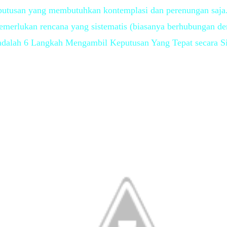
putusan yang membutuhkan kontemplasi dan perenungan saja
erlukan rencana yang sistematis (biasanya berhubungan deng
adalah 6 Langkah Mengambil Keputusan Yang Tepat secara Si