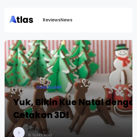
Reviews
News
Beranda
DUNIA KULINER
Yuk, Bikin Kue Natal denga
Cetakan 3D!
BUDI UTOMO
B
15 YEARS AGO