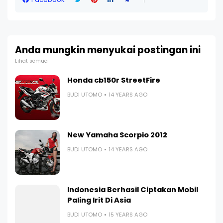
Anda mungkin menyukai postingan ini
Lihat semua
Honda cb150r StreetFire
BUDI UTOMO
14 YEARS AGO
New Yamaha Scorpio 2012
BUDI UTOMO
14 YEARS AGO
Indonesia Berhasil Ciptakan Mobil
Paling Irit Di Asia
BUDI UTOMO
15 YEARS AGO