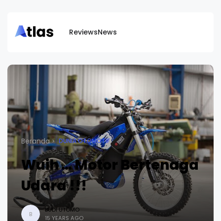
Reviews
News
Beranda
DUNIA OTOMOTIF
Wuih … Motor Bertenaga
Udara !!!
BUDI UTOMO
B
15 YEARS AGO