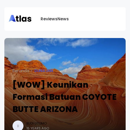
Reviews
News
Beranda
DUNIA UNIK
[WOW] Keunikan
Formasi Batuan COYOTE
BUTTE ARIZONA
BUDI UTOMO
B
15 YEARS AGO