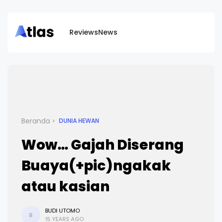
Reviews
News
Beranda
DUNIA HEWAN
Wow… Gajah Diserang
Buaya(+pic)ngakak
atau kasian
BUDI UTOMO
B
15 YEARS AGO