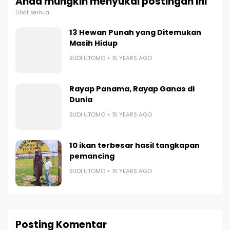
Anda mungkin menyukai postingan ini
Lihat semua
13 Hewan Punah yang Ditemukan
Masih Hidup
BUDI UTOMO
15 YEARS AGO
Rayap Panama, Rayap Ganas di
Dunia
BUDI UTOMO
15 YEARS AGO
10 ikan terbesar hasil tangkapan
pemancing
BUDI UTOMO
15 YEARS AGO
Posting Komentar