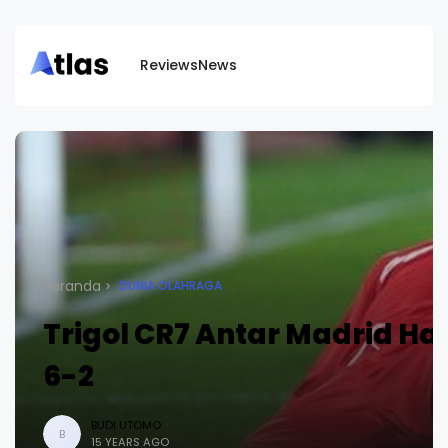
Reviews
News
Beranda
DUNIA OLAHRAGA
Trigol CR7 Antar Madrid Ha
6-2
BUDI UTOMO
B
15 YEARS AGO