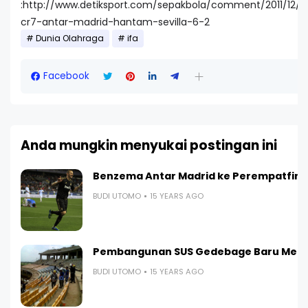
:http://www.detiksport.com/sepakbola/comment/2011/12/18
cr7-antar-madrid-hantam-sevilla-6-2
Dunia Olahraga
ifa
Facebook
Anda mungkin menyukai postingan ini
Benzema Antar Madrid ke Perempatfina
BUDI UTOMO
15 YEARS AGO
Pembangunan SUS Gedebage Baru Menc
BUDI UTOMO
15 YEARS AGO