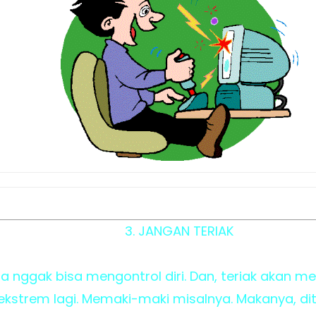
3. JANGAN TERIAK
ta nggak bisa mengontrol diri. Dan, teriak akan m
 ekstrem lagi. Memaki-maki misalnya. Makanya, di