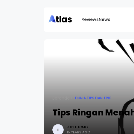
Reviews
News
Beranda
DUNIA TIPS DAN TRIK
Tips Ringan Mena
BUDI UTOMO
B
15 YEARS AGO