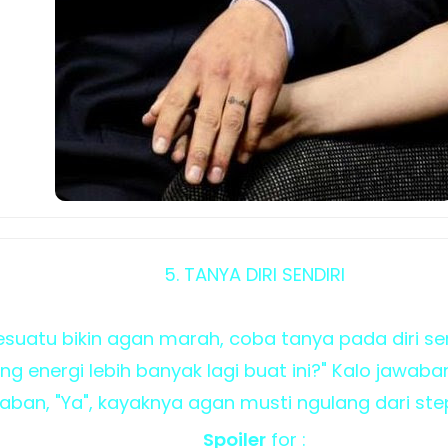
5. TANYA DIRI SENDIRI
suatu bikin agan marah, coba tanya pada diri send
 energi lebih banyak lagi buat ini?" Kalo jawaban,
waban, "Ya", kayaknya agan musti ngulang dari step
Spoiler
for :