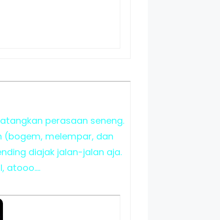
ndatangkan perasaan seneng.
rah (bogem, melempar, dan
ding diajak jalan-jalan aja.
atooo....