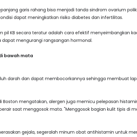
sepanjang garis rahang bisa menjadi tanda sindrom ovarium polik
kondisi dapat meningkatkan risiko diabetes dan infertilitas.
 pil KB secara teratur adalah cara efektif menyeimbangkan k
ya dapat mengurangi rangsangan hormonal.
 di bawah mata
buluh darah dan dapat membocorkannya sehingga membuat lap
 di Boston mengatakan, alergen juga memicu pelepasan histami
erair saat menggosok mata. "Menggosok bagian kulit tipis di m
rasakan gejala, segeralah minum obat antihistamin untuk mengur