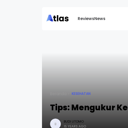
Reviews
News
Beranda
KESEHATAN
Tips: Mengukur Ke
BUDI UTOMO
B
15 YEARS AGO