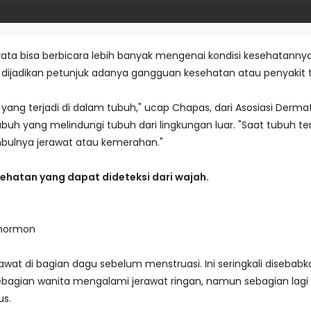
yata bisa berbicara lebih banyak mengenai kondisi kesehatann
t dijadikan petunjuk adanya gangguan kesehatan atau penyakit t
ang terjadi di dalam tubuh," ucap Chapas, dari Asosiasi Dermato
uh yang melindungi tubuh dari lingkungan luar. "Saat tubuh te
 timbulnya jerawat atau kemerahan."
ehatan yang dapat dideteksi dari wajah.
 hormon
wat di bagian dagu sebelum menstruasi. Ini seringkali diseba
Sebagian wanita mengalami jerawat ringan, namun sebagian lag
s.