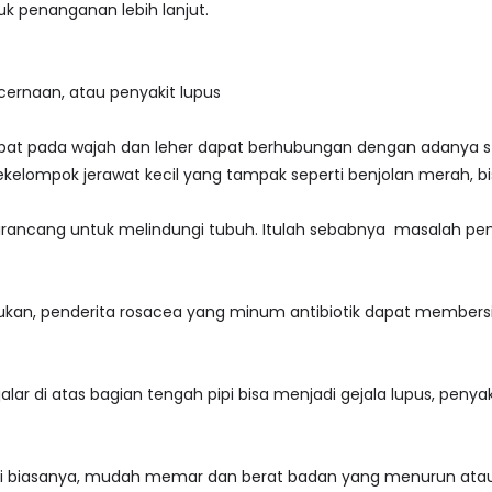
k penanganan lebih lanjut.
ernaan, atau penyakit lupus
at pada wajah dan leher dapat berhubungan dengan adanya stre
ekelompok jerawat kecil yang tampak seperti benjolan merah, b
irancang untuk melindungi tubuh. Itulah sebabnya masalah pence
an, penderita rosacea yang minum antibiotik dapat membersi
r di atas bagian tengah pipi bisa menjadi gejala lupus, peny
dari biasanya, mudah memar dan berat badan yang menurun ata