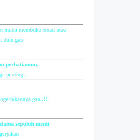
n mulai membuka email atau
ut dulu gan
an perhatianmu.
.
 ga penting
gerjakannya gan..!!
elama sepuluh menit
gerjakan