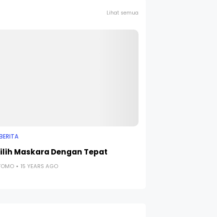
Lihat semua
BERITA
lih Maskara Dengan Tepat
UTOMO
15 YEARS AGO