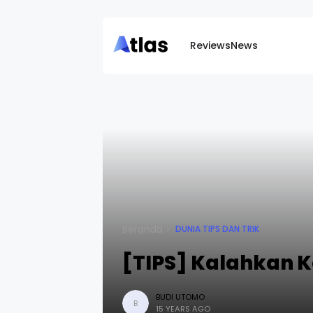
Reviews
News
Beranda
DUNIA TIPS DAN TRIK
[TIPS] Kalahkan K
BUDI UTOMO
B
15 YEARS AGO