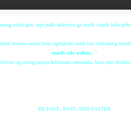
ang asyik gan, tapi pada akhirnya ga asyik..capek kalo pe
ekali merasa malas buat ngelakuin suatu hal..terkadang mala
masih ada waktu..."
n/sista yg sering punya kebiasaan menunda, baca tips beriku
BE FAST...FAST..AND FASTER