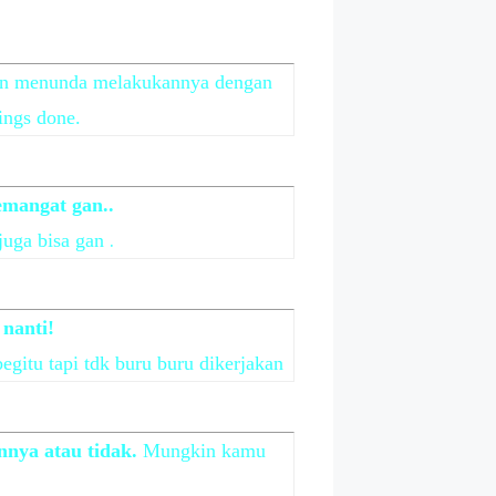
an menunda melakukannya dengan
ings done.
emangat gan..
.
juga bisa gan
nanti!
gitu tapi tdk buru buru dikerjakan
nya atau tidak.
Mungkin kamu