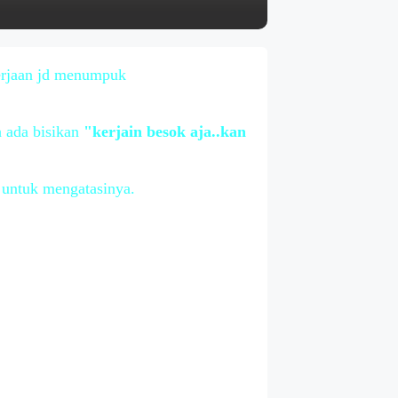
kerjaan jd menumpuk
h ada bisikan
"kerjain besok aja..kan
t untuk mengatasinya.