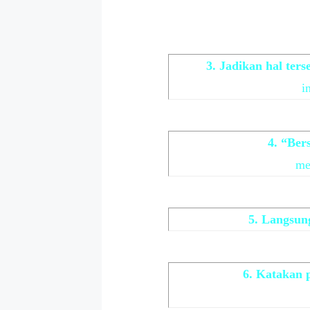
3. Jadikan hal ter
i
4. “Ber
me
5. Langsun
6. Katakan 