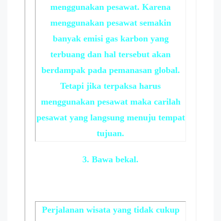
menggunakan pesawat. Karena
menggunakan pesawat semakin
banyak emisi gas karbon yang
terbuang dan hal tersebut akan
berdampak pada pemanasan global.
Tetapi jika terpaksa harus
menggunakan pesawat maka carilah
pesawat yang langsung menuju tempat
tujuan.
3. Bawa bekal.
Perjalanan wisata yang tidak cukup