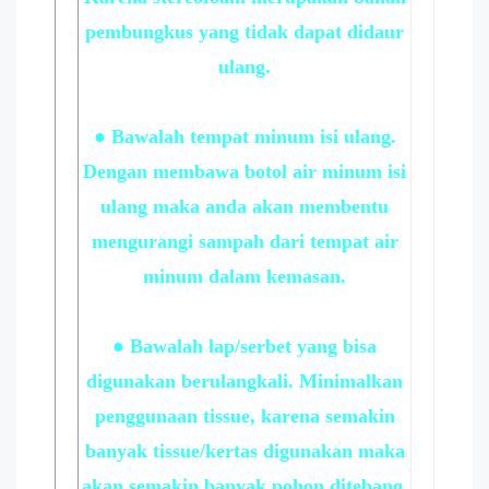
pembungkus yang tidak dapat didaur
ulang.
● Bawalah tempat minum isi ulang.
Dengan membawa botol air minum isi
ulang maka anda akan membentu
mengurangi sampah dari tempat air
minum dalam kemasan.
● Bawalah lap/serbet yang bisa
digunakan berulangkali. Minimalkan
penggunaan tissue, karena semakin
banyak tissue/kertas digunakan maka
akan semakin banyak pohon ditebang.