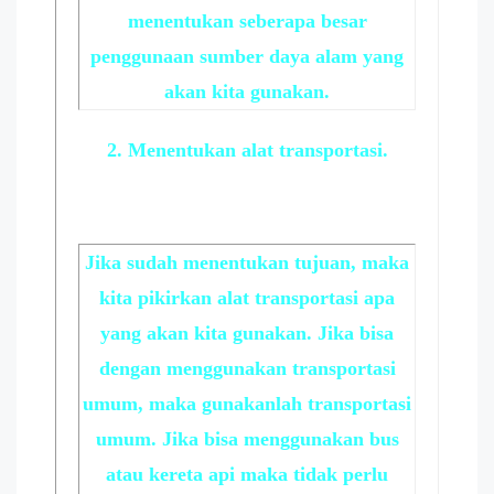
menentukan seberapa besar
penggunaan sumber daya alam yang
akan kita gunakan.
2. Menentukan alat transportasi.
Jika sudah menentukan tujuan, maka
kita pikirkan alat transportasi apa
yang akan kita gunakan. Jika bisa
dengan menggunakan transportasi
umum, maka gunakanlah transportasi
umum. Jika bisa menggunakan bus
atau kereta api maka tidak perlu