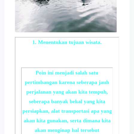
1. Menentukan tujuan wisata.
Poin ini menjadi salah satu
pertimbangan karena seberapa jauh
perjalanan yang akan kita tempuh,
seberapa banyak bekal yang kita
persiapkan, alat transportasi apa yang
akan kita gunakan, serta dimana kita
akan menginap hal tersebut