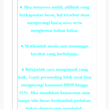
● Jika menyewa mobil, pilihlah yang
berkapasitas besar, hal tersebut akan
mengurangi biaya sewa serta
menghemat bahan bakar.
● Matikanlah mesin saat menunggu
kerabat yang berbelanja.
● Belajarlah cara mengemudi yang
baik. Ganti perseneling lebih awal bisa
mengurangi konsumsi BBM hingga
15%. Jika mendekati kemacetan atau
lampu lalu lintas berhentilah perlahan
bukan dengan rem mendadak.