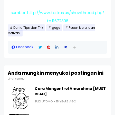
sumber :http://www.kaskus.us/showthread.php?
t=11672306
Dunia Tips dan Trik
gogo
Pesan Moral dan
Motivasi
Facebook
Anda mungkin menyukai postingan ini
Lihat semua
Cara Mengontrol Amarahmu [MUST
READ]
BUDI UTOMO
15 YEARS AGO