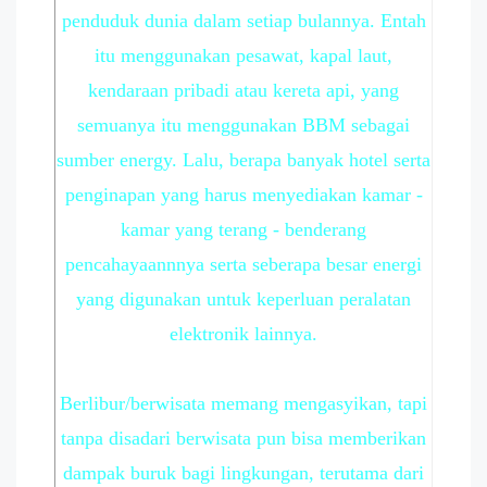
penduduk dunia dalam setiap bulannya. Entah
itu menggunakan pesawat, kapal laut,
kendaraan pribadi atau kereta api, yang
semuanya itu menggunakan BBM sebagai
sumber energy. Lalu, berapa banyak hotel serta
penginapan yang harus menyediakan kamar -
kamar yang terang - benderang
pencahayaannnya serta seberapa besar energi
yang digunakan untuk keperluan peralatan
elektronik lainnya.
Berlibur/berwisata memang mengasyikan, tapi
tanpa disadari berwisata pun bisa memberikan
dampak buruk bagi lingkungan, terutama dari