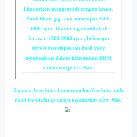
Hindarkan mengemudi dengan kasar.
Pindahkan gigi saat mencapai 2500-
3000 rpm. Dan mengemudilah di
batasan 1500-3000 rpm, beberapa
survei mendapatkan hasil yang
memuaskan dalam kehematan BBM
dalam range tersebut.
Selamat berwisata dan terima kasih wisata anda
telah mendukung upaya pelestarian alam kita!