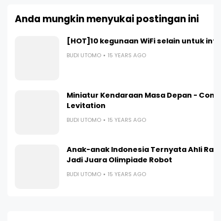
Anda mungkin menyukai postingan ini
[HOT]10 kegunaan WiFi selain untuk int
BUDI UTOMO
15 YEARS AGO
Miniatur Kendaraan Masa Depan - Cont
Levitation
BUDI UTOMO
15 YEARS AGO
Anak-anak Indonesia Ternyata Ahli Ran
Jadi Juara Olimpiade Robot
BUDI UTOMO
15 YEARS AGO