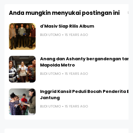
Anda mungkin menyukai postingan ini
Lih
d'Masiv Siap Rilis Album
BUDI UTOMO
15 YEARS AGO
Anang dan Ashanty bergandengan tang
Mapolda Metro
BUDI UTOMO
15 YEARS AGO
Inggrid Kansil Peduli Bocah Penderita B
Jantung
BUDI UTOMO
15 YEARS AGO