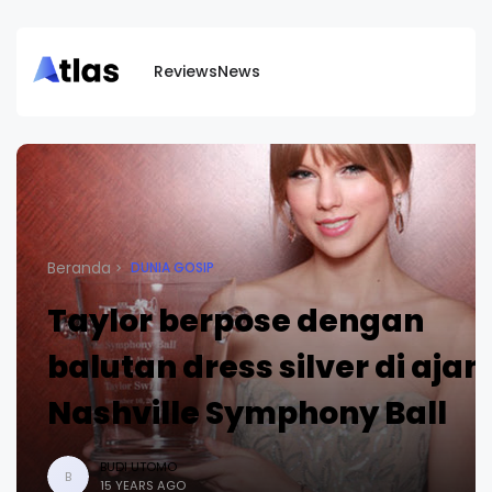
Reviews
News
Beranda
DUNIA GOSIP
Taylor berpose dengan
balutan dress silver di ajan
Nashville Symphony Ball
BUDI UTOMO
B
15 YEARS AGO