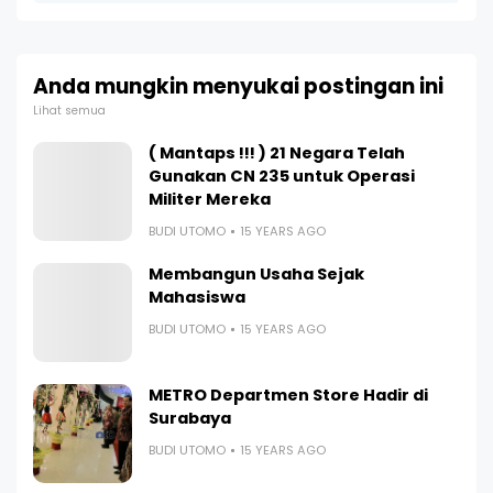
Anda mungkin menyukai postingan ini
Lihat semua
( Mantaps !!! ) 21 Negara Telah
Gunakan CN 235 untuk Operasi
Militer Mereka
BUDI UTOMO
15 YEARS AGO
Membangun Usaha Sejak
Mahasiswa
BUDI UTOMO
15 YEARS AGO
METRO Departmen Store Hadir di
Surabaya
BUDI UTOMO
15 YEARS AGO