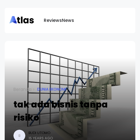
Reviews
News
Beranda
DUNIA EKONOMI
tak ada bisnis tanpa
risiko
BUDI UTOMO
B
15 YEARS AGO