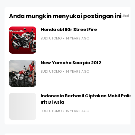
Anda mungkin menyukai postingan ini
Lihat s
Honda cb150r StreetFire
BUDI UTOMO
14 YEARS AGO
New Yamaha Scorpio 2012
BUDI UTOMO
14 YEARS AGO
Indonesia Berhasil Ciptakan Mobil Palin
Irit Di Asia
BUDI UTOMO
15 YEARS AGO