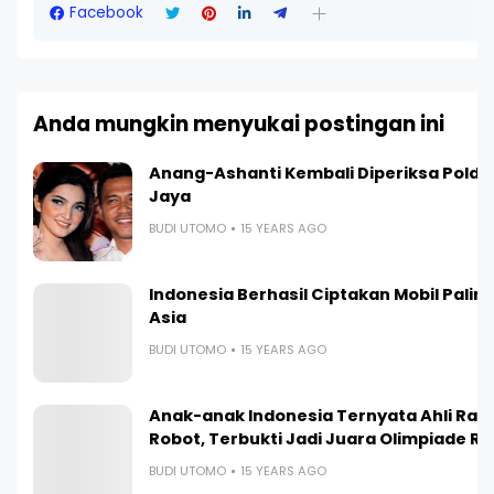
Facebook
Anda mungkin menyukai postingan ini
Anang-Ashanti Kembali Diperiksa Polda
Jaya
BUDI UTOMO
15 YEARS AGO
Indonesia Berhasil Ciptakan Mobil Paling I
Asia
BUDI UTOMO
15 YEARS AGO
Anak-anak Indonesia Ternyata Ahli Ra
Robot, Terbukti Jadi Juara Olimpiade R
BUDI UTOMO
15 YEARS AGO