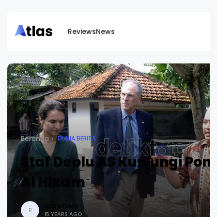
Reviews
News
Beranda
DUNIA BERITA
Staf Deplu AS Kunjungi Pon
Al Hikam
BUDI UTOMO
B
15 YEARS AGO