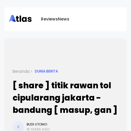
Reviews
News
Beranda
DUNIA BERITA
[ share ] titik rawan tol
cipularang jakarta -
bandung [ masup, gan ]
BUDI UTOMO
B
15 YEARS AGO