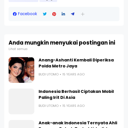
Facebook
Anda mungkin menyukai postingan ini
Lihat semua
Anang-Ashanti Kembali Diperiksa
Polda Metro Jaya
BUDI UTOMO
15 YEARS AGO
Indonesia Berhasil Ciptakan Mobil
Paling Irit Di Asia
BUDI UTOMO
15 YEARS AGO
Anak-anak Indonesia Ternyata Ahli