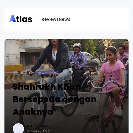
Reviews
News
Beranda
DUNIA BERITA
Shahrukh Khan
Bersepeda dengan
Anaknya
BUDI UTOMO
B
15 YEARS AGO