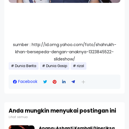
sumber : http://id.omg.yahoo.com/foto/shahrukh-
khan-bersepeda-dengan-anaknya-1323845522-
slideshow/
Dunia Berita
Dunia Gosip
rizal
Facebook
Anda mungkin menyukai postingan ini
Lihat semua
Anang-Ashanti Kembali Diperiksa