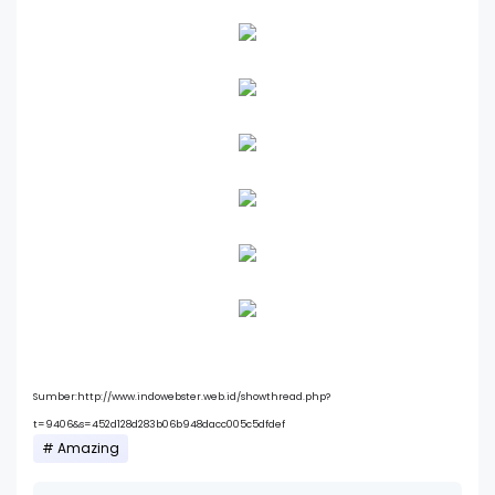
Sumber:http://www.indowebster.web.id/showthread.php?
t=9406&s=452d128d283b06b948dacc005c5dfdef
Amazing