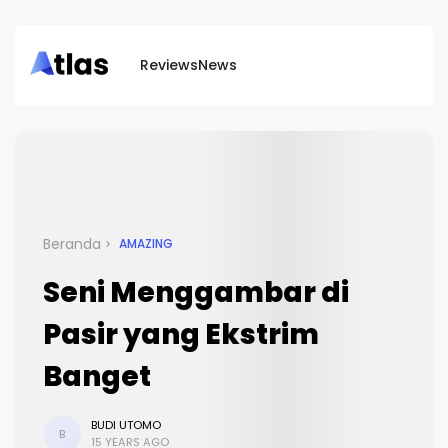
Reviews
News
Beranda
AMAZING
Seni Menggambar di
Pasir yang Ekstrim
Banget
BUDI UTOMO
B
15 YEARS AGO