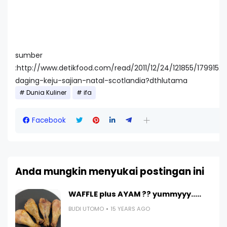
sumber
:http://www.detikfood.com/read/2011/12/24/121855/179915
daging-keju-sajian-natal-scotlandia?dthlutama
Dunia Kuliner
ifa
Facebook
Anda mungkin menyukai postingan ini
WAFFLE plus AYAM ?? yummyyy.....
BUDI UTOMO
15 YEARS AGO