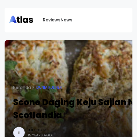
Reviews
News
Beranda
DUNIA KULINER
Scone Daging Keju Sajian N
Scotlandia
BUDI UTOMO
B
15 YEARS AGO