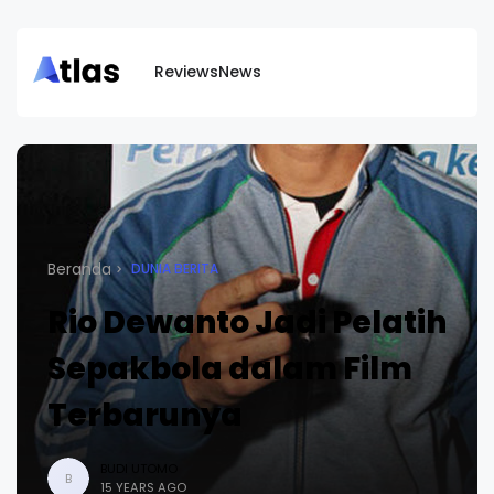
Reviews
News
Beranda
DUNIA BERITA
Rio Dewanto Jadi Pelatih
Sepakbola dalam Film
Terbarunya
BUDI UTOMO
B
15 YEARS AGO