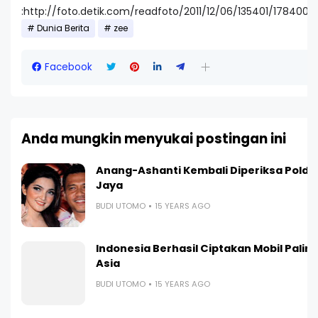
:http://foto.detik.com/readfoto/2011/12/06/135401/1784004
Dunia Berita
zee
Facebook
Anda mungkin menyukai postingan ini
Li
Anang-Ashanti Kembali Diperiksa Polda
Jaya
BUDI UTOMO
15 YEARS AGO
Indonesia Berhasil Ciptakan Mobil Paling I
Asia
BUDI UTOMO
15 YEARS AGO