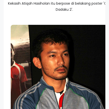
Kekasih Atiqah Hasiholan itu berpose di belakang poster 'Ga
Dadaku 2'.