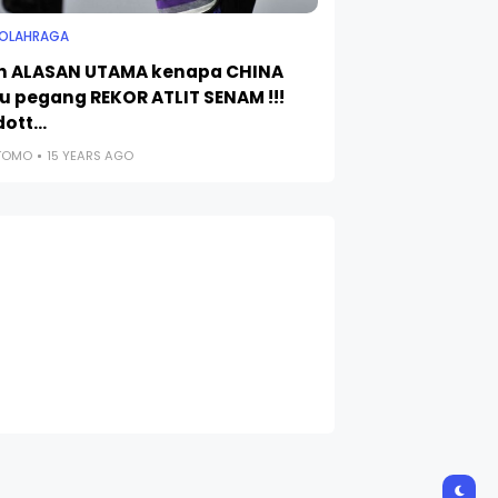
 OLAHRAGA
ah ALASAN UTAMA kenapa CHINA
lu pegang REKOR ATLIT SENAM !!!
ott...
UTOMO
15 YEARS AGO