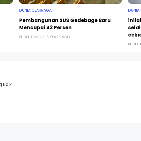
DUNIA OLAHRAGA
DUNIA
Pembangunan SUS Gedebage Baru
inil
Mencapai 43 Persen
sela
cekid
BUDI UTOMO
15 YEARS AGO
BUDI 
 Baik