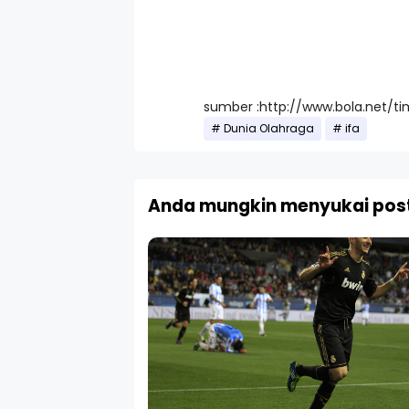
sumber :http://www.bola.net/t
Dunia Olahraga
ifa
Anda mungkin menyukai post