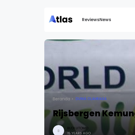
Reviews
News
Beranda
DUNIA OLAHRAGA
Rijsbergen Kemun
BUDI UTOMO
B
15 YEARS AGO