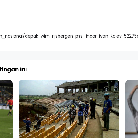
im_nasional/depak-wim-rijsbergen-pssi-incar-ivan-kolev-52275
ingan ini