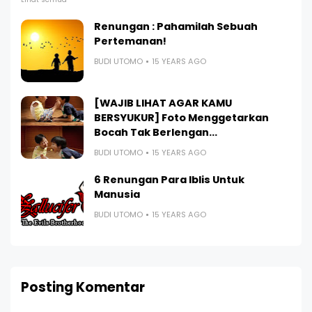
Renungan : Pahamilah Sebuah
Pertemanan!
BUDI UTOMO
15 YEARS AGO
[WAJIB LIHAT AGAR KAMU
BERSYUKUR] Foto Menggetarkan
Bocah Tak Berlengan...
BUDI UTOMO
15 YEARS AGO
6 Renungan Para Iblis Untuk
Manusia
BUDI UTOMO
15 YEARS AGO
Posting Komentar