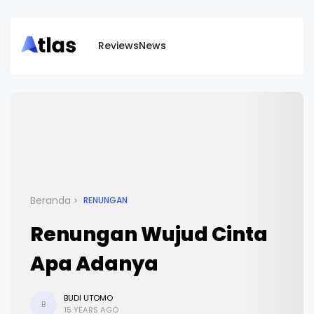
Reviews
News
Beranda
RENUNGAN
Renungan Wujud Cinta
Apa Adanya
BUDI UTOMO
B
15 YEARS AGO