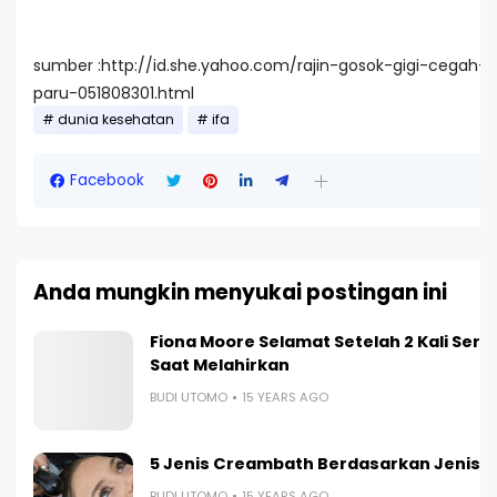
sumber :http://id.she.yahoo.com/rajin-gosok-gigi-cegah-
paru-051808301.html
dunia kesehatan
ifa
Facebook
Anda mungkin menyukai postingan ini
Fiona Moore Selamat Setelah 2 Kali Ser
Saat Melahirkan
BUDI UTOMO
15 YEARS AGO
5 Jenis Creambath Berdasarkan Jenis 
BUDI UTOMO
15 YEARS AGO