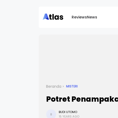
Reviews
News
Beranda
MISTERI
Potret Penampakan
BUDI UTOMO
B
15 YEARS AGO