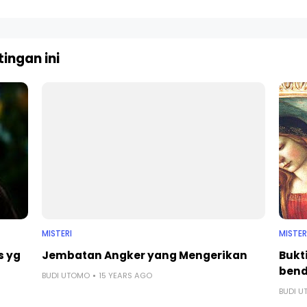
ingan ini
MISTERI
MISTER
s yg
Jembatan Angker yang Mengerikan
Bukt
bend
BUDI UTOMO
15 YEARS AGO
BUDI 