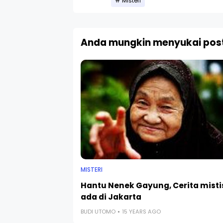
Misteri
Anda mungkin menyukai post
MISTERI
Hantu Nenek Gayung, Cerita misti
ada di Jakarta
BUDI UTOMO
15 YEARS AGO